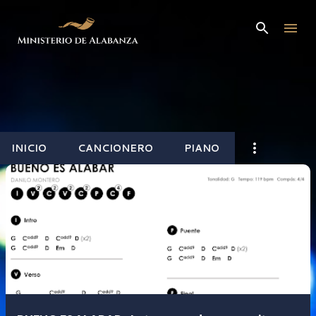
Ir al contenido principal
INICIO
CANCIONERO
PIANO
E
n
t
r
a
d
a