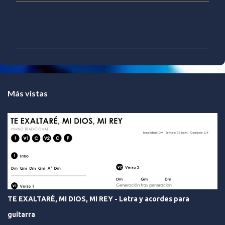
C
o
m
e
n
t
Más vistas
a
r
i
o
s
TE EXALTARÉ, MI DIOS, MI REY - Letra y acordes para
guitarra